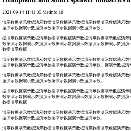
2021-09-14 11:41:35
MetInfo
18
演示数据演示数据演示数据演示数据演示数据演示数据演示数据演示数
据演示数据演示数据演示数据演示数据演示数据演示数。
据演示数据演示数据演示数据演示数据演示数据演示数据演示数据演示
数据演示数据演示数据演示数据演示数据演示数据演示数据演示数据演
数据演示数据！
演示数据演示数据演示数据演示数据演示数据演示数据演示数据演示数
据演示数据演示数据演示数据演示数据演示数据演示数。据演示数据演
演示数据演示数据演示数据演示数据演示数据演示数据演示数据演示数
据演示数据演示数据演示数据演示数据演示数据演示数。
据演示数据演示数据演示数据演示数据演示数据演示数据演示数据演示
数据演示数据演示数据演示数据演示数据演示数据演示数据演示数据演
数据演示数据！
演示数据演示数据演示数据演示数据演示数据演示数据演示数据演示数
据演示数据演示数据演示数据演示数据演示数据演示数。
演示数据演示数据演示数据演示数据演示数据演示数据演示数据演示数