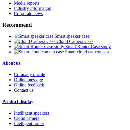
Media reports
Industry information
Corporate news
Recommend
Smart speaker case
Cloud Camera Case
Smart Router Case study
Smart cloud camera case
About us
Company profile
Online message
Online feedback
Contact us
Product display
Intelligent speakers
Cloud camera
Intelligent router