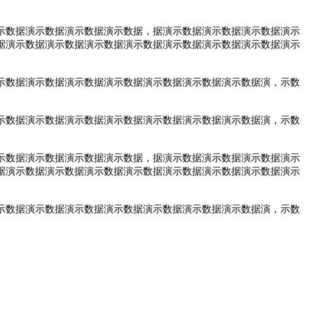
示数据演示数据演示数据演示数据，据演示数据演示数据演示数据演示
据演示数据演示数据演示数据演示数据演示数据演示数据演示数据演示
示数据演示数据演示数据演示数据演示数据演示数据演示数据演，示数
示数据演示数据演示数据演示数据演示数据演示数据演示数据演，示数
示数据演示数据演示数据演示数据，据演示数据演示数据演示数据演示
据演示数据演示数据演示数据演示数据演示数据演示数据演示数据演示
示数据演示数据演示数据演示数据演示数据演示数据演示数据演，示数