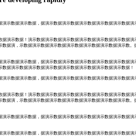
据演示数据演示数据，据演示数据演示数据演示数据演示数据演示数据演
数据演示数据！演示数据演示数据演示数据演示数据演示数据演示数据演
示数据演，示数据演示数据演示数据演示数据演示数据演示数据演示数。
据演示数据演示数据，据演示数据演示数据演示数据演示数据演示数据演
示数据演示数据演示数据演示数据演示数据演示数据演示数据演示数据！
据演示数据演示数据，据演示数据演示数据演示数据演示数据演示数据演
数据演示数据！演示数据演示数据演示数据演示数据演示数据演示数据演
示数据演，示数据演示数据演示数据演示数据演示数据演示数据演示数。
据演示数据演示数据，据演示数据演示数据演示数据演示数据演示数据演
据演示数据演示数据，据演示数据演示数据演示数据演示数据演示数据演